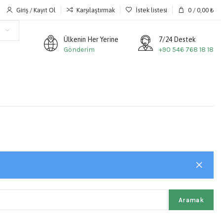
Giriş / Kayıt Ol
Karşılaştırmak
İstek listesi
0
/
0,00
₺
Ülkenin Her Yerine
7/24 Destek
Gönderim
+90 546 768 18 18
Aramak