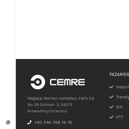
PAZARYER
Hepsi
Trend
Mağaza: Merkez mahallesi, Fatih Cd.
No: 29 Dükkan: 3, 34275
N11
Arnavutköy/İstanbul
PTT
+90 546 768 18 18