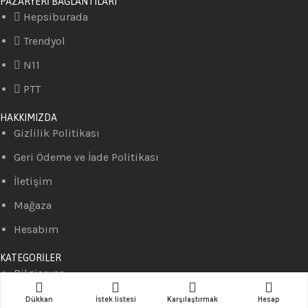
PAZARYERİ BAĞLANTILARI
Hepsiburada
Trendyol
N11
PTT
HAKKIMIZDA
Gizlilik Politikası
Geri Ödeme ve İade Politikası
İletişim
Mağaza
Hesabım
KATEGORİLER
Bilgisayar
Telefon
Dükkan
İstek listesi
Karşılaştırmak
Hesap