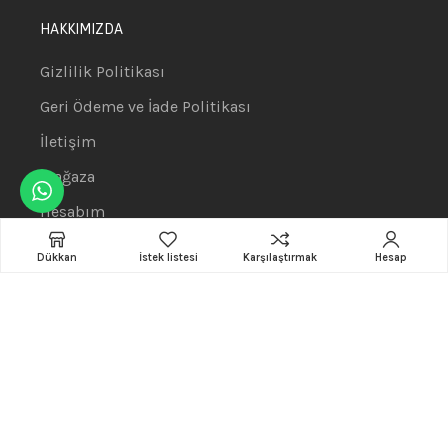
HAKKIMIZDA
Gizlilik Politikası
Geri Ödeme ve İade Politikası
İletişim
Mağaza
Hesabım
KATEGORİLER
Dükkan
İstek listesi
Karşılaştırmak
Hesap
Bilgisayar
Telefon
Tablet
Hoparlör
Dekorasyon & Aydınlatma