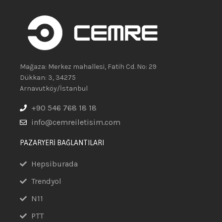
Mağaza: Merkez mahallesi, Fatih Cd. No: 29
Dükkan: 3, 34275
Arnavutköy/İstanbul
+90 546 768 18 18
info@cemreiletisim.com
PAZARYERİ BAĞLANTILARI
Hepsiburada
Trendyol
N11
PTT