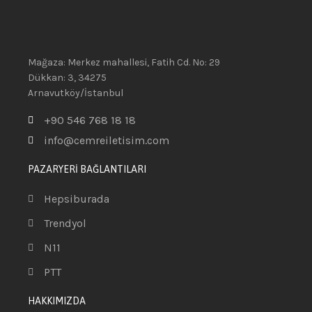
Mağaza: Merkez mahallesi, Fatih Cd. No: 29
Dükkan: 3, 34275
Arnavutköy/İstanbul
+90 546 768 18 18
info@cemreiletisim.com
PAZARYERİ BAĞLANTILARI
Hepsiburada
Trendyol
N11
PTT
HAKKIMIZDA