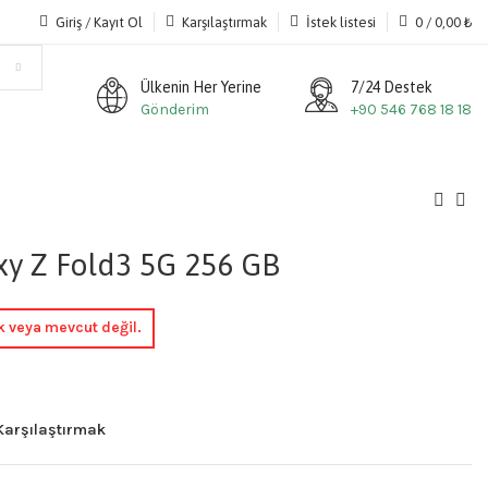
Giriş / Kayıt Ol
Karşılaştırmak
İstek listesi
0
/
0,00
₺
Ülkenin Her Yerine
7/24 Destek
Gönderim
+90 546 768 18 18
y Z Fold3 5G 256 GB
k veya mevcut değil.
Karşılaştırmak