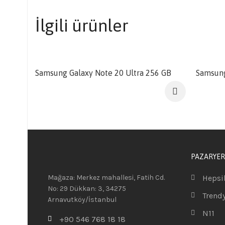
İlgili ürünler
SATILDI
SATIL
Samsung Galaxy Note 20 Ultra 256 GB
Samsung
PAZARYER
Mağaza: Merkez mahallesi, Fatih Cd.
Hepsi
No: 29 Dükkan: 3, 34275
Trend
Arnavutköy/İstanbul
N11
+90 546 768 18 18