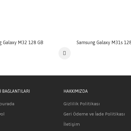
DI
SATILDI
 Galaxy M32 128 GB
Samsung Galaxy M31s 12
İ BAĞLANTILARI
HAKKIMIZDA
burada
Gizlilik Politikası
yol
Geri Ödeme ve İade Politikası
İletişim