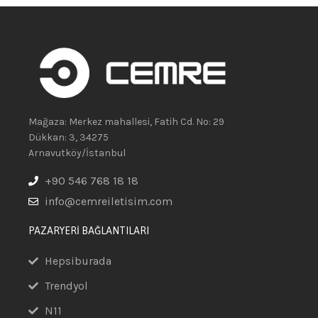
Mağaza: Merkez mahallesi, Fatih Cd. No: 29
Dükkan: 3, 34275
Arnavutköy/İstanbul
+90 546 768 18 18
info@cemreiletisim.com
PAZARYERİ BAĞLANTILARI
Hepsiburada
Trendyol
N11